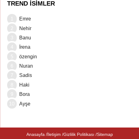
TREND İSIMLER
Emre
Nehir
Banu
İrena
özengin
Nuran
Sadis
Haki
Bora
Ayşe
Anasayfa
İletişim
Gizlilik Politikası
Sitemap