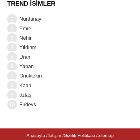
TREND İSIMLER
Nurdanay
Emre
Nehir
Yıldırım
Uran
Yaban
Onuktekin
Kaan
öztaş
Firdevs
Anasayfa
İletişim
Gizlilik Politikası
Sitemap