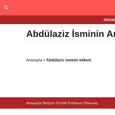
ANAS
Abdülaziz İsminin A
Anasayfa
»
Abdülaziz isminin kökeni
Anasayfa
İletişim
Gizlilik Politikası
Sitemap