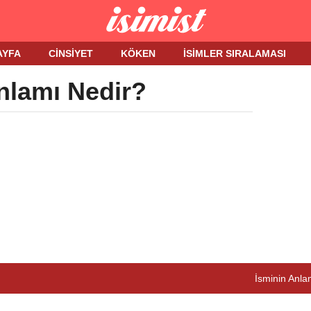
AYFA
CINSIYET
KÖKEN
İSIMLER SIRALAMASI
nlamı Nedir?
İsminin Anlam