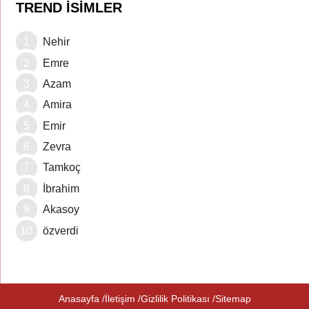
TREND İSIMLER
Nehir
Emre
Azam
Amira
Emir
Zevra
Tamkoç
İbrahim
Akasoy
özverdi
Anasayfa
İletişim
Gizlilik Politikası
Sitemap