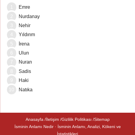
Emre
Nurdanay
Nehir
Yıldırım
İrena
Ulun
Nuran
Sadis
Haki
Natıka
Anasayfa
İletişim
Gizlilik Politikası
Sitemap
İsminin Anlamı Nedir · İsminin Anlamı, Analizi, Kökeni ve
İstatistikleri