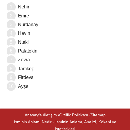
Nehir
Emre
Nurdanay
Havin
Nutki
Palatekin
Zevra
Tamkoç
Firdevs
Ayşe
Anasayfa
İletişim
Gizlilik Politikası
Sitemap
İsminin Anlamı Nedir · İsminin Anlamı, Analizi, Kökeni ve
İstatistikleri