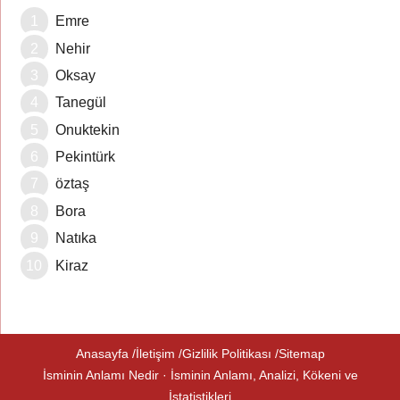
Emre
Nehir
Oksay
Tanegül
Onuktekin
Pekintürk
öztaş
Bora
Natıka
Kiraz
Anasayfa
İletişim
Gizlilik Politikası
Sitemap
İsminin Anlamı Nedir · İsminin Anlamı, Analizi, Kökeni ve
İstatistikleri