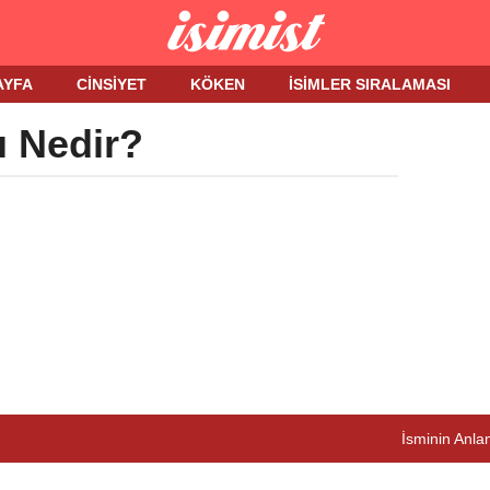
AYFA
CINSIYET
KÖKEN
İSIMLER SIRALAMASI
ı Nedir?
İsminin Anlam