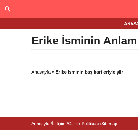
ANAS
Erike İsminin Anlam
Anasayfa
»
Erike isminin baş harfleriyle şiir
Anasayfa
İletişim
Gizlilik Politikası
Sitemap