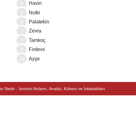
Havin
Nutki
Palatekin
Zevra
Tamkoç
Firdevs
Ayşe
ı Nedir · İsminin Anlamı, Analizi, Kökeni ve İstatistikleri