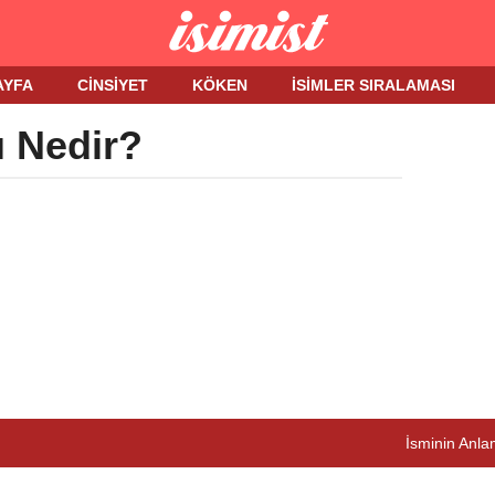
AYFA
CINSIYET
KÖKEN
İSIMLER SIRALAMASI
ı Nedir?
İsminin Anlam