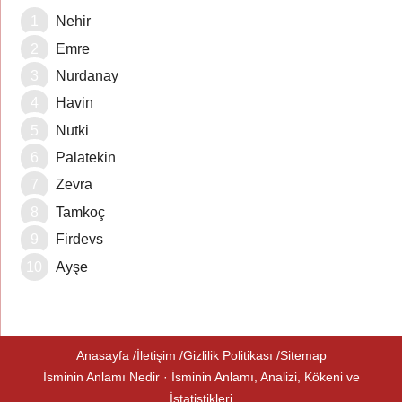
Nehir
Emre
Nurdanay
Havin
Nutki
Palatekin
Zevra
Tamkoç
Firdevs
Ayşe
Anasayfa
İletişim
Gizlilik Politikası
Sitemap
İsminin Anlamı Nedir · İsminin Anlamı, Analizi, Kökeni ve
İstatistikleri