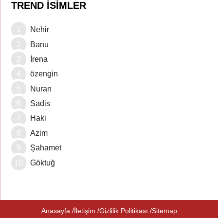
TREND İSIMLER
Nehir
Banu
İrena
özengin
Nuran
Sadis
Haki
Azim
Şahamet
Göktuğ
Anasayfa
İletişim
Gizlilik Politikası
Sitemap