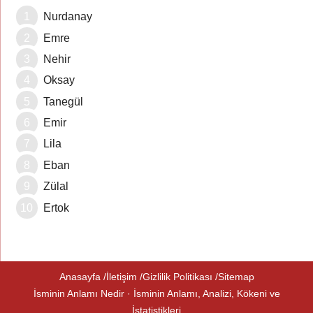
Nurdanay
Emre
Nehir
Oksay
Tanegül
Emir
Lila
Eban
Zülal
Ertok
Anasayfa
İletişim
Gizlilik Politikası
Sitemap
İsminin Anlamı Nedir · İsminin Anlamı, Analizi, Kökeni ve
İstatistikleri