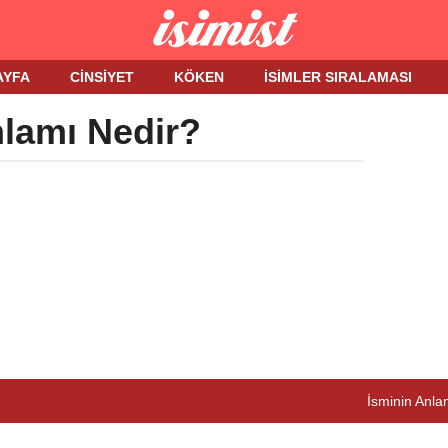
AYFA
CINSIYET
KÖKEN
İSIMLER SIRALAMASI
nlamı Nedir?
İsminin Anlam