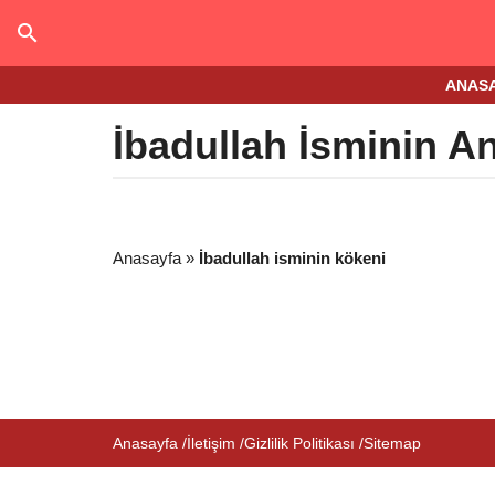
ANAS
İbadullah İsminin A
Anasayfa
»
İbadullah isminin kökeni
Anasayfa
İletişim
Gizlilik Politikası
Sitemap