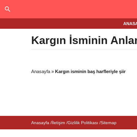
ANAS
Kargın İsminin Anla
Anasayfa
»
Kargın isminin baş harfleriyle şiir
Anasayfa
İletişim
Gizlilik Politikası
Sitemap