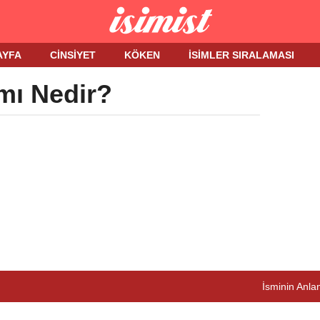
AYFA
CINSIYET
KÖKEN
İSIMLER SIRALAMASI
mı Nedir?
İsminin Anlam