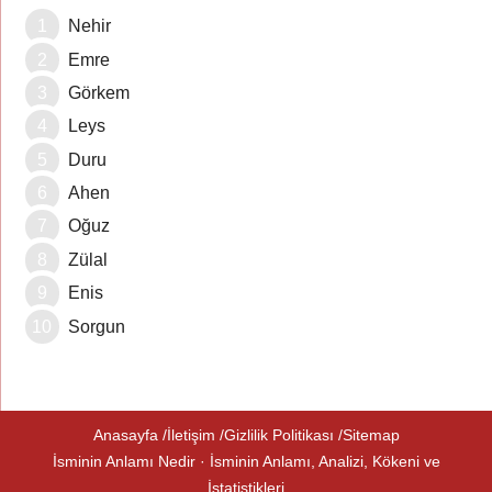
Nehir
Emre
Görkem
Leys
Duru
Ahen
Oğuz
Zülal
Enis
Sorgun
Anasayfa
İletişim
Gizlilik Politikası
Sitemap
İsminin Anlamı Nedir · İsminin Anlamı, Analizi, Kökeni ve
İstatistikleri