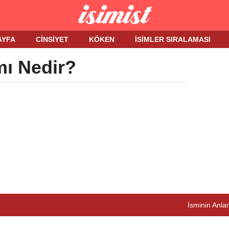
AYFA
CINSIYET
KÖKEN
İSIMLER SIRALAMASI
mı Nedir?
İsminin Anlam