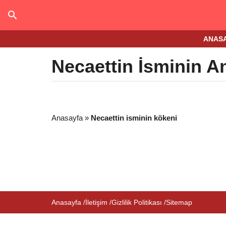
ANAS
Necaettin İsminin A
Anasayfa
»
Necaettin isminin kökeni
Anasayfa
İletişim
Gizlilik Politikası
Sitemap