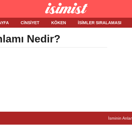
AYFA
CINSIYET
KÖKEN
İSIMLER SIRALAMASI
nlamı Nedir?
İsminin Anlam