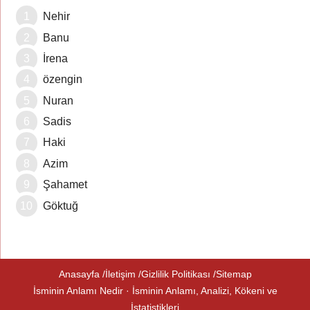
Nehir
Banu
İrena
özengin
Nuran
Sadis
Haki
Azim
Şahamet
Göktuğ
Anasayfa
İletişim
Gizlilik Politikası
Sitemap
İsminin Anlamı Nedir · İsminin Anlamı, Analizi, Kökeni ve
İstatistikleri