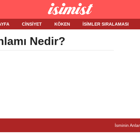
AYFA
CINSIYET
KÖKEN
İSIMLER SIRALAMASI
nlamı Nedir?
İsminin Anlam