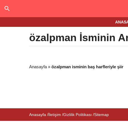
ANAS
özalpman İsminin A
Anasayfa
»
özalpman isminin baş harfleriyle şiir
Anasayfa
İletişim
Gizlilik Politikası
Sitemap