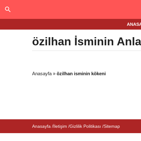
ANAS
özilhan İsminin Anl
Anasayfa
»
özilhan isminin kökeni
Anasayfa
İletişim
Gizlilik Politikası
Sitemap