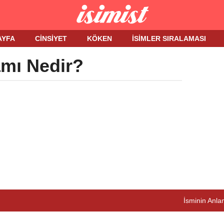
AYFA
CINSIYET
KÖKEN
İSIMLER SIRALAMASI
amı Nedir?
İsminin Anlam