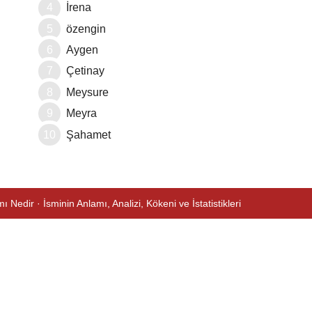
İrena
özengin
Aygen
Çetinay
Meysure
Meyra
Şahamet
ı Nedir · İsminin Anlamı, Analizi, Kökeni ve İstatistikleri