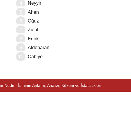
Neyyir
Ahen
Oğuz
Zülal
Ertok
Aldebaran
Cabiye
ı Nedir · İsminin Anlamı, Analizi, Kökeni ve İstatistikleri