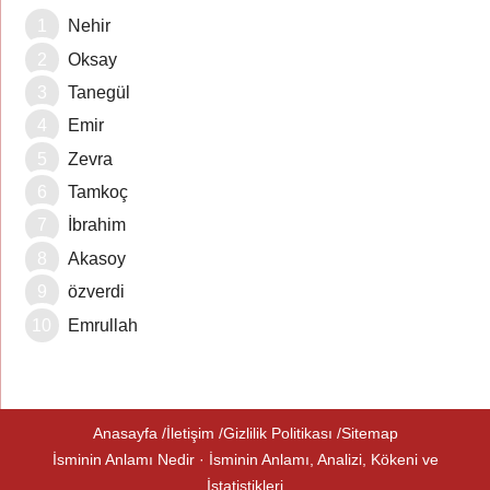
Nehir
Oksay
Tanegül
Emir
Zevra
Tamkoç
İbrahim
Akasoy
özverdi
Emrullah
Anasayfa
İletişim
Gizlilik Politikası
Sitemap
İsminin Anlamı Nedir · İsminin Anlamı, Analizi, Kökeni ve
İstatistikleri