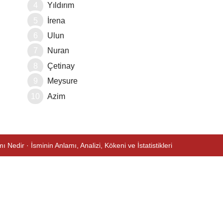
Yıldırım
İrena
Ulun
Nuran
Çetinay
Meysure
Azim
ı Nedir · İsminin Anlamı, Analizi, Kökeni ve İstatistikleri