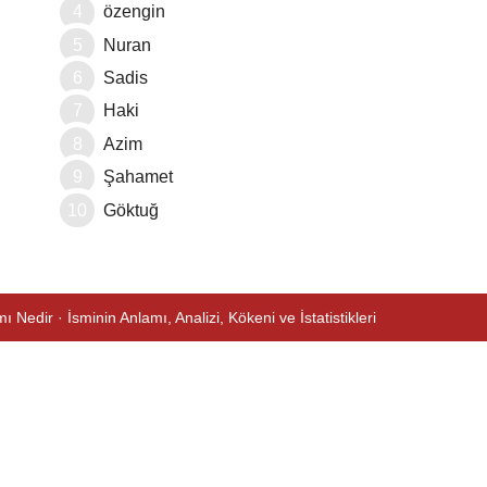
özengin
Nuran
Sadis
Haki
Azim
Şahamet
Göktuğ
ı Nedir · İsminin Anlamı, Analizi, Kökeni ve İstatistikleri