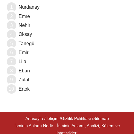
Nurdanay
Emre
Nehir
Oksay
Tanegül
Emir
Lila
Eban
Zülal
Ertok
Anasayfa
İletişim
Gizlilik Politikası
Sitemap
İsminin Anlamı Nedir · İsminin Anlamı, Analizi, Kökeni ve
İstatistikleri