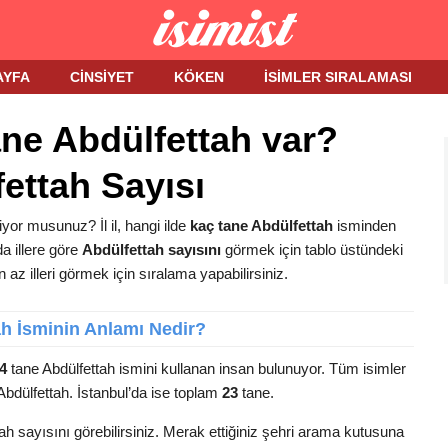
AYFA
CINSIYET
KÖKEN
İSIMLER SIRALAMASI
ane Abdülfettah var?
fettah Sayısı
yor musunuz? İl il, hangi ilde
kaç tane Abdülfettah
isminden
da illere göre
Abdülfettah sayısını
görmek için tablo üstündeki
az illeri görmek için sıralama yapabilirsiniz.
ah İsminin Anlamı Nedir?
4
tane Abdülfettah ismini kullanan insan bulunuyor. Tüm isimler
 Abdülfettah. İstanbul’da ise toplam
23
tane.
ah sayısını görebilirsiniz. Merak ettiğiniz şehri arama kutusuna