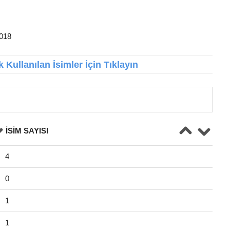
2018
 Kullanılan İsimler İçin Tıklayın
İSIM SAYISI
4
0
1
1