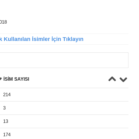
2018
 Kullanılan İsimler İçin Tıklayın
İSIM SAYISI
214
3
13
174