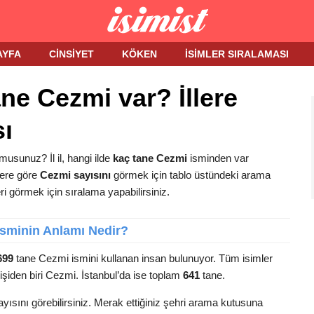
AYFA
CINSIYET
KÖKEN
İSIMLER SIRALAMASI
ne Cezmi var? İllere
ı
usunuz? İl il, hangi ilde
kaç tane Cezmi
isminden var
llere göre
Cezmi sayısını
görmek için tablo üstündeki arama
eri görmek için sıralama yapabilirsiniz.
sminin Anlamı Nedir?
699
tane Cezmi ismini kullanan insan bulunuyor. Tüm isimler
işiden biri Cezmi. İstanbul’da ise toplam
641
tane.
yısını görebilirsiniz. Merak ettiğiniz şehri arama kutusuna