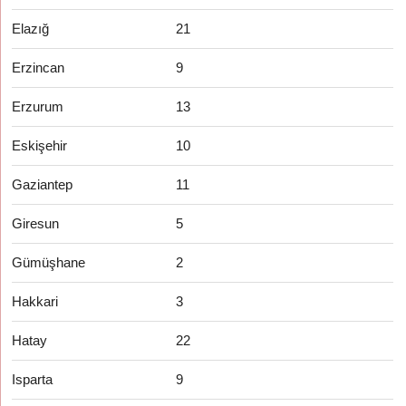
Elazığ
21
Erzincan
9
Erzurum
13
Eskişehir
10
Gaziantep
11
Giresun
5
Gümüşhane
2
Hakkari
3
Hatay
22
Isparta
9