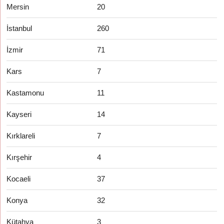
Mersin
20
İstanbul
260
İzmir
71
Kars
7
Kastamonu
11
Kayseri
14
Kırklareli
7
Kırşehir
4
Kocaeli
37
Konya
32
Kütahya
3