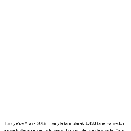
Türkiye’de Aralık 2018 itibariyle tam olarak
1.430
tane Fahreddin
ismini kullanan insan bulunuyor. Tüm isimler içinde
sırada. Yani