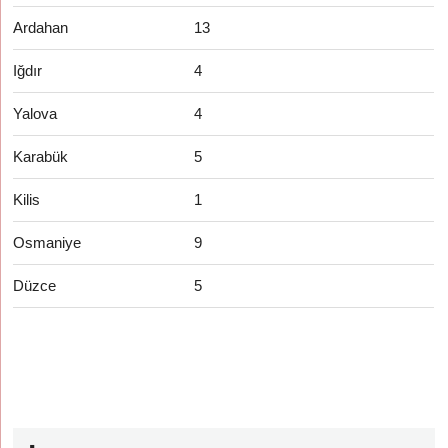
Ardahan
13
Iğdır
4
Yalova
4
Karabük
5
Kilis
1
Osmaniye
9
Düzce
5