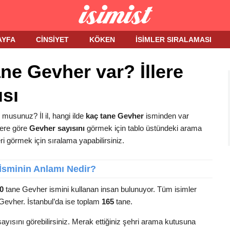
AYFA
CINSIYET
KÖKEN
İSIMLER SIRALAMASI
ne Gevher var? İllere
sı
musunuz? İl il, hangi ilde
kaç tane Gevher
isminden var
llere göre
Gevher sayısını
görmek için tablo üstündeki arama
eri görmek için sıralama yapabilirsiniz.
İsminin Anlamı Nedir?
0
tane Gevher ismini kullanan insan bulunuyor. Tüm isimler
i Gevher. İstanbul’da ise toplam
165
tane.
ayısını görebilirsiniz. Merak ettiğiniz şehri arama kutusuna