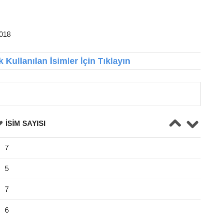
2018
 Kullanılan İsimler İçin Tıklayın
İSIM SAYISI
7
5
7
6