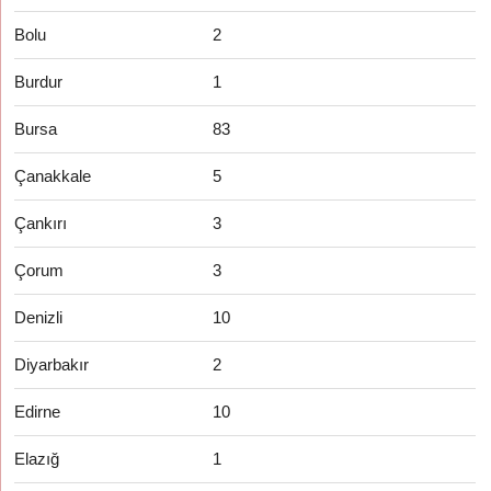
Bolu
2
Burdur
1
Bursa
83
Çanakkale
5
Çankırı
3
Çorum
3
Denizli
10
Diyarbakır
2
Edirne
10
Elazığ
1