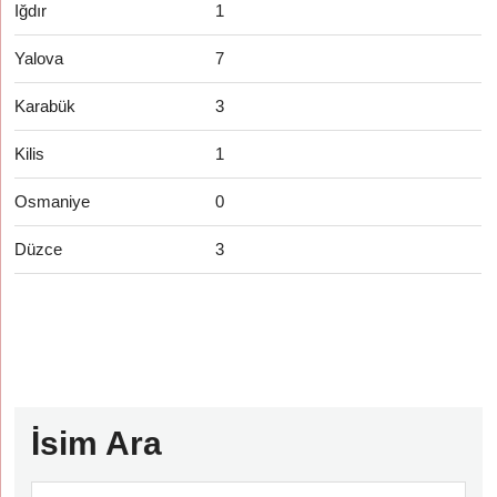
Iğdır
1
Yalova
7
Karabük
3
Kilis
1
Osmaniye
0
Düzce
3
İsim Ara