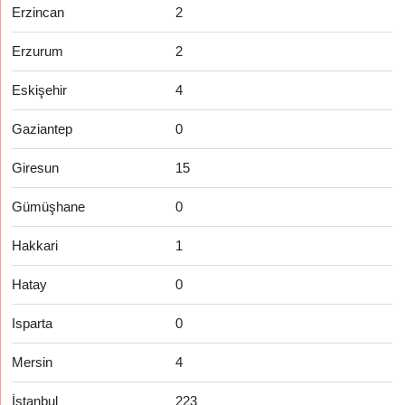
Erzincan
2
Erzurum
2
Eskişehir
4
Gaziantep
0
Giresun
15
Gümüşhane
0
Hakkari
1
Hatay
0
Isparta
0
Mersin
4
İstanbul
223