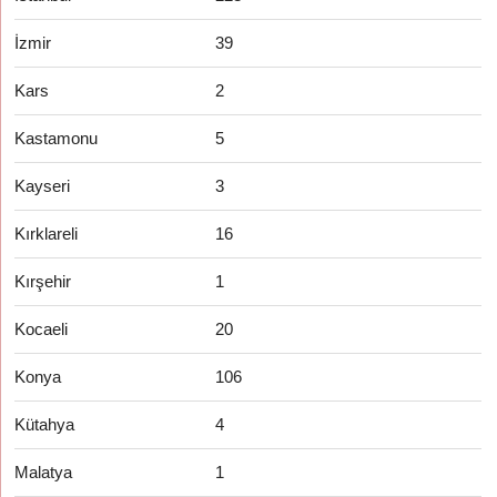
İzmir
39
Kars
2
Kastamonu
5
Kayseri
3
Kırklareli
16
Kırşehir
1
Kocaeli
20
Konya
106
Kütahya
4
Malatya
1