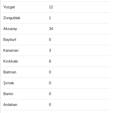
Yozgat
12
Zonguldak
1
Aksaray
34
Bayburt
0
Karaman
3
Kırıkkale
8
Batman
0
Şırnak
0
Bartın
0
Ardahan
0