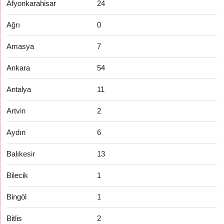
Afyonkarahisar
24
Ağrı
0
Amasya
7
Ankara
54
Antalya
11
Artvin
2
Aydın
6
Balıkesir
13
Bilecik
1
Bingöl
1
Bitlis
2