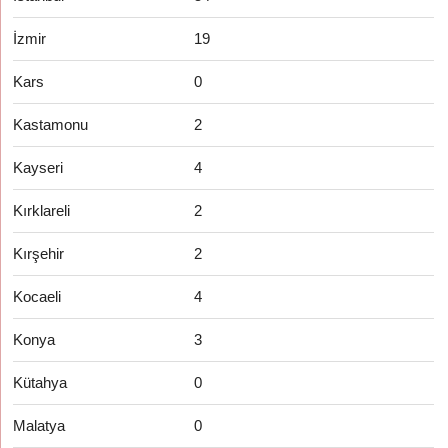
İzmir
19
Kars
0
Kastamonu
2
Kayseri
4
Kırklareli
2
Kırşehir
2
Kocaeli
4
Konya
3
Kütahya
0
Malatya
0