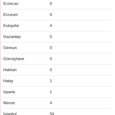
Erzincan
0
Erzurum
0
Eskişehir
4
Gaziantep
0
Giresun
0
Gümüşhane
0
Hakkari
0
Hatay
1
Isparta
1
Mersin
4
İstanbul
54