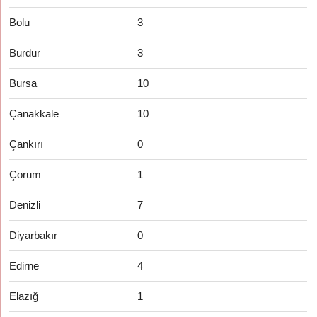
Bolu
3
Burdur
3
Bursa
10
Çanakkale
10
Çankırı
0
Çorum
1
Denizli
7
Diyarbakır
0
Edirne
4
Elazığ
1