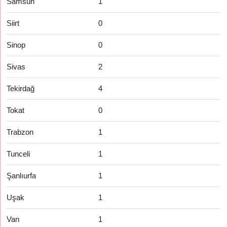
Samsun
1
Siirt
0
Sinop
0
Sivas
2
Tekirdağ
4
Tokat
0
Trabzon
1
Tunceli
1
Şanlıurfa
1
Uşak
1
Van
1