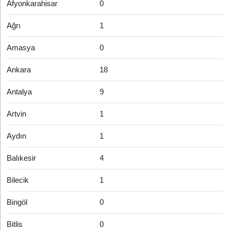
Afyonkarahisar
0
Ağrı
1
Amasya
0
Ankara
18
Antalya
9
Artvin
1
Aydın
1
Balıkesir
4
Bilecik
1
Bingöl
0
Bitlis
0