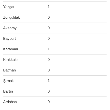
Yozgat
1
Zonguldak
0
Aksaray
0
Bayburt
0
Karaman
1
Kırıkkale
0
Batman
0
Şırnak
1
Bartın
0
Ardahan
0