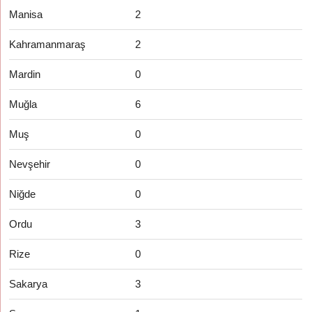
Manisa
2
Kahramanmaraş
2
Mardin
0
Muğla
6
Muş
0
Nevşehir
0
Niğde
0
Ordu
3
Rize
0
Sakarya
3