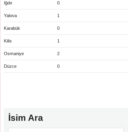
Iğdır
0
Yalova
1
Karabük
0
Kilis
1
Osmaniye
2
Düzce
0
İsim Ara