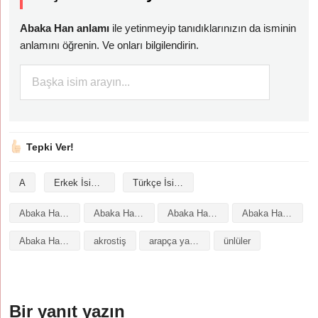
Abaka Han anlamı
ile yetinmeyip tanıdıklarınızın da isminin
anlamını öğrenin. Ve onları bilgilendirin.
Tepki Ver!
A
Erkek İsimleri
Türkçe İsimler
Abaka Han isminin analizi
Abaka Han isminin anlamı
Abaka Han isminin baş harfleriyle şiir
Abaka Han isminin kökeni
Abaka Han isminin numerolojisi
akrostiş
arapça yazılışı
ünlüler
Bir yanıt yazın