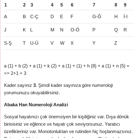
1
2
3
4
5
6
7
8
9
A
B
C-Ç
D
E
F
G-Ğ
H
İ-I
J
K
L
M
N
O-Ö
P
Q
R
S-Ş
T
U-Ü
V
W
X
Y
Z
a (1) + b (2) + a (1) + k (2) + a (1) + (1) + h (8) + a (1) + n (5) =
=> 2+1 = 3
Kader sayınız
3
. Şimdi kader sayınıza göre numeroloji
yorumunuzu okuyabilirsiniz.
Abaka Han Numeroloji Analizi
Sosyal hayatınızı çok önemsiyen bir kişiliğiniz var. Dışa dönük
birisisiniz ve eğlence ve hayatı çok seviyorsunuz. Yaratıcı
özellikleriniz var. Monotonluktan ve rutinden hiç hoşlanmazsınız.