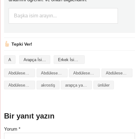
Tepki Ver!
A
Arapça İsimler
Erkek İsimleri
Abdülesed isminin analizi
Abdülesed isminin anlamı
Abdülesed isminin baş harfleriyle şiir
Abdülesed isminin kökeni
Abdülesed isminin numerolojisi
akrostiş
arapça yazılışı
ünlüler
Bir yanıt yazın
Yorum
*