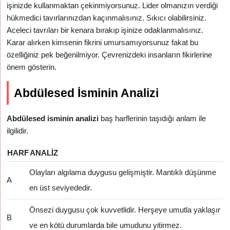
işinizde kullanmaktan çekinmiyorsunuz. Lider olmanızın verdiği
hükmedici tavırlarınızdan kaçınmalısınız. Sıkıcı olabilirsiniz.
Aceleci tavrıları bir kenara bırakıp işinize odaklanmalısınız.
Karar alırken kimsenin fikrini umursamıyorsunuz fakat bu
özelliğiniz pek beğenilmiyor. Çevrenizdeki insanların fikirlerine
önem gösterin.
Abdülesed İsminin Analizi
Abdülesed isminin analizi
baş harflerinin taşıdığı anlam ile
ilgilidir.
HARF
ANALIZ
Olayları algılama duygusu gelişmiştir. Mantıklı düşünme
A
en üst seviyededir.
Önsezi duygusu çok kuvvetlidir. Herşeye umutla yaklaşır
B
ve en kötü durumlarda bile umudunu yitirmez.