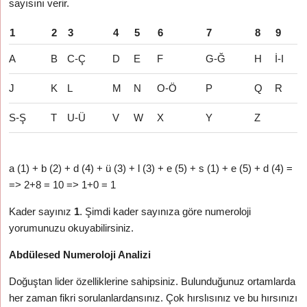
sayısını verir.
1
2
3
4
5
6
7
8
9
A
B
C-Ç
D
E
F
G-Ğ
H
İ-I
J
K
L
M
N
O-Ö
P
Q
R
S-Ş
T
U-Ü
V
W
X
Y
Z
a (1) + b (2) + d (4) + ü (3) + l (3) + e (5) + s (1) + e (5) + d (4) =
=> 2+8 = 10 => 1+0 = 1
Kader sayınız
1
. Şimdi kader sayınıza göre numeroloji
yorumunuzu okuyabilirsiniz.
Abdülesed Numeroloji Analizi
Doğuştan lider özelliklerine sahipsiniz. Bulunduğunuz ortamlarda
her zaman fikri sorulanlardansınız. Çok hırslısınız ve bu hırsınızı