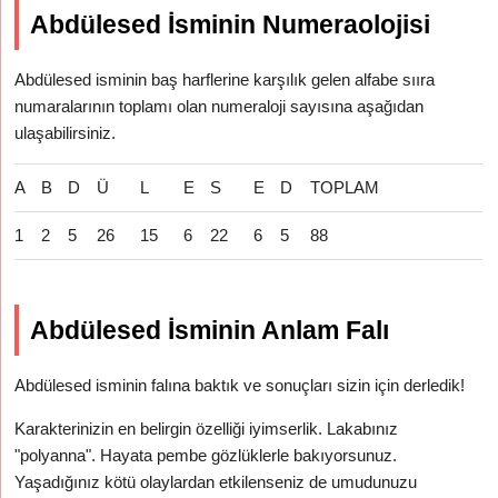
Abdülesed İsminin Numeraolojisi
Abdülesed isminin baş harflerine karşılık gelen alfabe sııra
numaralarının toplamı olan numeraloji sayısına aşağıdan
ulaşabilirsiniz.
A
B
D
Ü
L
E
S
E
D
TOPLAM
1
2
5
26
15
6
22
6
5
88
Abdülesed İsminin Anlam Falı
Abdülesed isminin falına baktık ve sonuçları sizin için derledik!
Karakterinizin en belirgin özelliği iyimserlik. Lakabınız
"polyanna". Hayata pembe gözlüklerle bakıyorsunuz.
Yaşadığınız kötü olaylardan etkilenseniz de umudunuzu