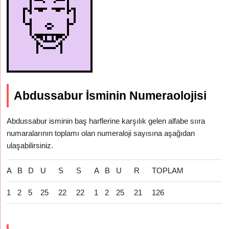
Abdussabur İsminin Numeraolojisi
Abdussabur isminin baş harflerine karşılık gelen alfabe sııra
numaralarının toplamı olan numeraloji sayısına aşağıdan
ulaşabilirsiniz.
A
B
D
U
S
S
A
B
U
R
TOPLAM
1
2
5
25
22
22
1
2
25
21
126