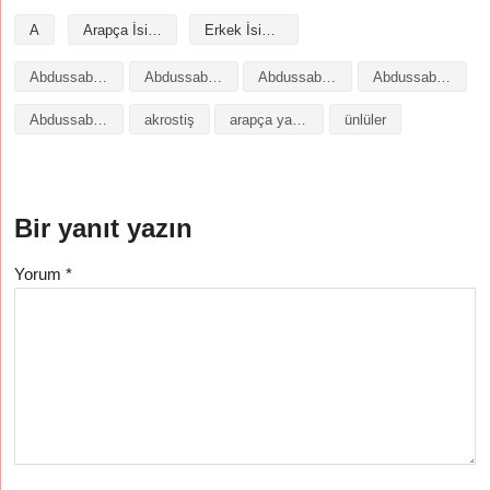
A
Arapça İsimler
Erkek İsimleri
Abdussabur isminin analizi
Abdussabur isminin anlamı
Abdussabur isminin baş harfleriyle şiir
Abdussabur isminin kökeni
Abdussabur isminin numerolojisi
akrostiş
arapça yazılışı
ünlüler
Bir yanıt yazın
Yorum
*