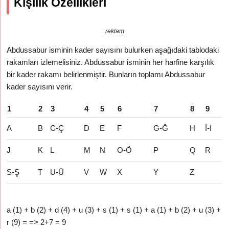
Kişilik Özellikleri
reklam
Abdussabur isminin kader sayısını bulurken aşağıdaki tablodaki
rakamları izlemelisiniz. Abdussabur isminin her harfine karşılık
bir kader rakamı belirlenmiştir. Bunların toplamı Abdussabur
kader sayısını verir.
1
2
3
4
5
6
7
8
9
A
B
C-Ç
D
E
F
G-Ğ
H
İ-I
J
K
L
M
N
O-Ö
P
Q
R
S-Ş
T
U-Ü
V
W
X
Y
Z
a (1) + b (2) + d (4) + u (3) + s (1) + s (1) + a (1) + b (2) + u (3) +
r (9) = => 2+7 = 9