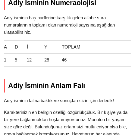
Adiy İsminin Numeraolojisi
Adiy isminin baş harflerine karşılık gelen alfabe sııra
numaralarının toplamı olan numeraloji sayısına aşağıdan
ulaşabilirsiniz.
A
D
İ
Y
TOPLAM
1
5
12
28
46
Adiy İsminin Anlam Falı
Adiy isminin falına baktık ve sonuçları sizin için derledik!
Karakterinizin en belirgin özelliği özgürlükçülük. Bir kişiye ya da
bir yere bağlanmaktan hoşlanmıyorsunuz. Monoton bir yaşam
size göre değil. Bulunduğunuz ortam sizi mutlu ediyor olsa bile,
oraya bağlanmak istemiyorsunuz. Hayatınızın her alanında