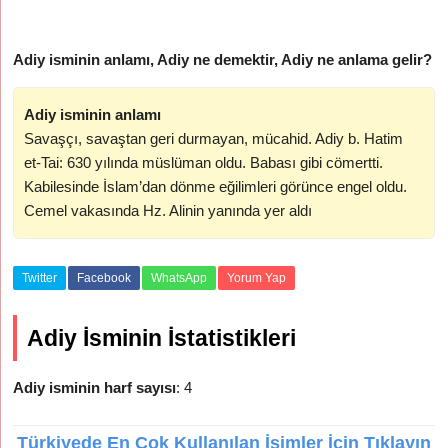
Adiy isminin anlamı, Adiy ne demektir, Adiy ne anlama gelir?
Adiy isminin anlamı
Savaşçı, savaştan geri durmayan, mücahid. Adiy b. Hatim
et-Tai: 630 yılında müslüman oldu. Babası gibi cömertti.
Kabilesinde İslam’dan dönme eğilimleri görünce engel oldu.
Cemel vakasında Hz. Alinin yanında yer aldı
Twitter
Facebook
WhatsApp
Yorum Yap
Adiy İsminin İstatistikleri
Adiy isminin harf sayısı
: 4
Türkiyede En Çok Kullanılan İsimler İçin Tıklayın