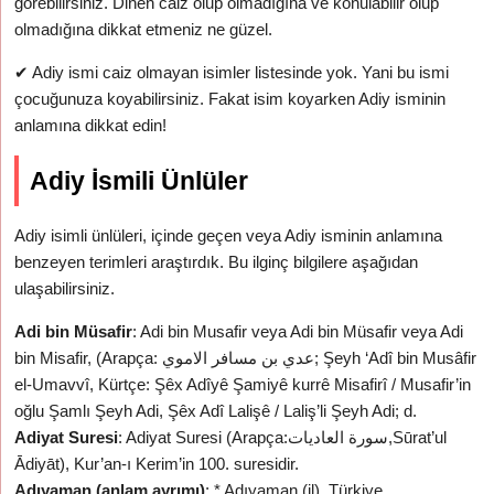
görebilirsiniz. Dinen caiz olup olmadığına ve konulabilir olup
olmadığına dikkat etmeniz ne güzel.
✔
Adiy ismi caiz olmayan isimler listesinde yok. Yani bu ismi
çocuğunuza koyabilirsiniz. Fakat isim koyarken Adiy isminin
anlamına dikkat edin!
Adiy İsmili Ünlüler
Adiy isimli ünlüleri, içinde geçen veya Adiy isminin anlamına
benzeyen terimleri araştırdık. Bu ilginç bilgilere aşağıdan
ulaşabilirsiniz.
Adi bin Müsafir
: Adi bin Musafir veya Adi bin Müsafir veya Adi
bin Misafir, (Arapça: عدي بن مسافر الاموي; Şeyh ‘Adî bin Musâfir
el-Umavvî, Kürtçe: Şêx Adîyê Şamiyê kurrê Misafirî / Musafir’in
oğlu Şamlı Şeyh Adi, Şêx Adî Lalişê / Laliş’li Şeyh Adi; d.
Adiyat Suresi
: Adiyat Suresi (Arapça:سورة العاديات,Sūrat’ul
Ādiyāt), Kur’an-ı Kerim’in 100. suresidir.
Adıyaman (anlam ayrımı)
: * Adıyaman (il), Türkiye