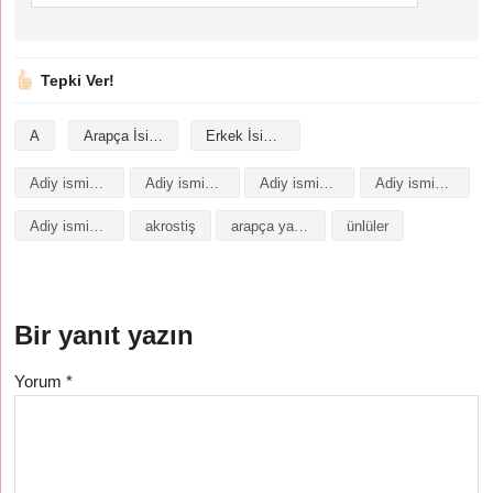
Tepki Ver!
A
Arapça İsimler
Erkek İsimleri
Adiy isminin analizi
Adiy isminin anlamı
Adiy isminin baş harfleriyle şiir
Adiy isminin kökeni
Adiy isminin numerolojisi
akrostiş
arapça yazılışı
ünlüler
Bir yanıt yazın
Yorum
*