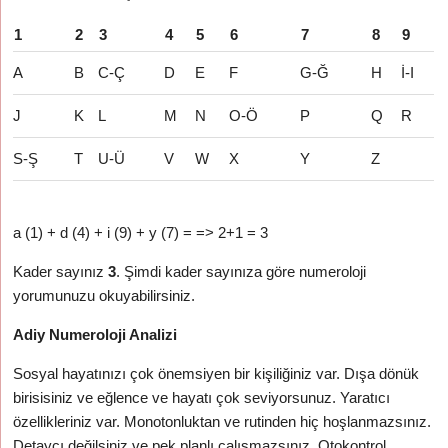
1
2
3
4
5
6
7
8
9
A
B
C-Ç
D
E
F
G-Ğ
H
İ-I
J
K
L
M
N
O-Ö
P
Q
R
S-Ş
T
U-Ü
V
W
X
Y
Z
a (1) + d (4) + i (9) + y (7) = => 2+1 = 3
Kader sayınız
3
. Şimdi kader sayınıza göre numeroloji
yorumunuzu okuyabilirsiniz.
Adiy Numeroloji Analizi
Sosyal hayatınızı çok önemsiyen bir kişiliğiniz var. Dışa dönük
birisisiniz ve eğlence ve hayatı çok seviyorsunuz. Yaratıcı
özellikleriniz var. Monotonluktan ve rutinden hiç hoşlanmazsınız.
Detaycı değilsiniz ve pek planlı çalışmazsınız. Otokontrol