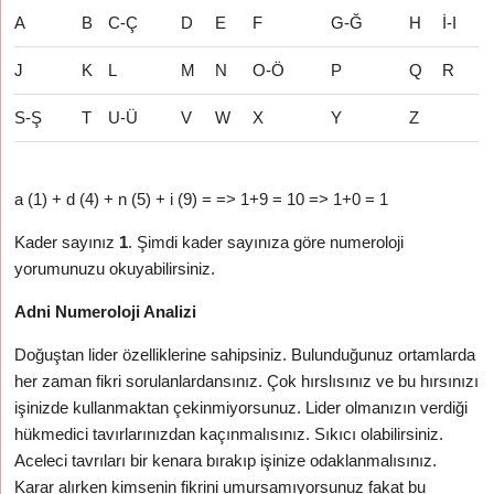
A
B
C-Ç
D
E
F
G-Ğ
H
İ-I
J
K
L
M
N
O-Ö
P
Q
R
S-Ş
T
U-Ü
V
W
X
Y
Z
a (1) + d (4) + n (5) + i (9) = => 1+9 = 10 => 1+0 = 1
Kader sayınız
1
. Şimdi kader sayınıza göre numeroloji
yorumunuzu okuyabilirsiniz.
Adni Numeroloji Analizi
Doğuştan lider özelliklerine sahipsiniz. Bulunduğunuz ortamlarda
her zaman fikri sorulanlardansınız. Çok hırslısınız ve bu hırsınızı
işinizde kullanmaktan çekinmiyorsunuz. Lider olmanızın verdiği
hükmedici tavırlarınızdan kaçınmalısınız. Sıkıcı olabilirsiniz.
Aceleci tavrıları bir kenara bırakıp işinize odaklanmalısınız.
Karar alırken kimsenin fikrini umursamıyorsunuz fakat bu