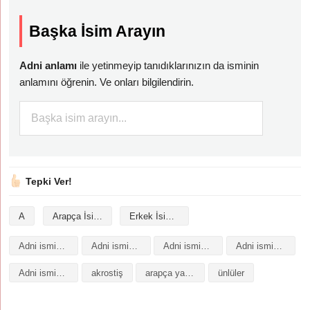
Başka İsim Arayın
Adni anlamı
ile yetinmeyip tanıdıklarınızın da isminin
anlamını öğrenin. Ve onları bilgilendirin.
Tepki Ver!
A
Arapça İsimler
Erkek İsimleri
Adni isminin analizi
Adni isminin anlamı
Adni isminin baş harfleriyle şiir
Adni isminin kökeni
Adni isminin numerolojisi
akrostiş
arapça yazılışı
ünlüler