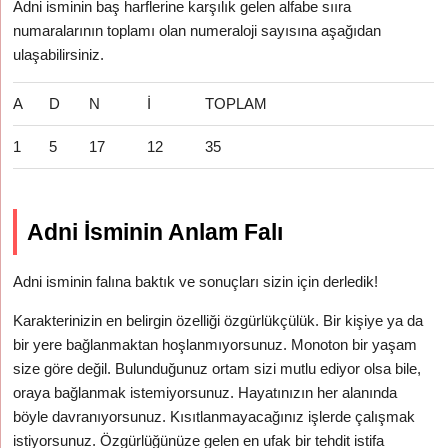
Adni isminin baş harflerine karşılık gelen alfabe sııra
numaralarının toplamı olan numeraloji sayısına aşağıdan
ulaşabilirsiniz.
A
D
N
İ
TOPLAM
1
5
17
12
35
Adni İsminin Anlam Falı
Adni isminin falına baktık ve sonuçları sizin için derledik!
Karakterinizin en belirgin özelliği özgürlükçülük. Bir kişiye ya da
bir yere bağlanmaktan hoşlanmıyorsunuz. Monoton bir yaşam
size göre değil. Bulunduğunuz ortam sizi mutlu ediyor olsa bile,
oraya bağlanmak istemiyorsunuz. Hayatınızın her alanında
böyle davranıyorsunuz. Kısıtlanmayacağınız işlerde çalışmak
istiyorsunuz. Özgürlüğünüze gelen en ufak bir tehdit istifa