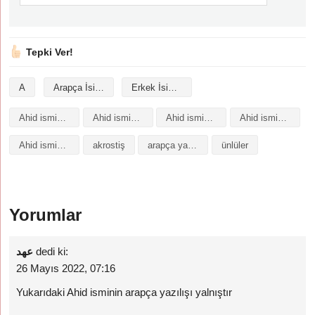
Tepki Ver!
A
Arapça İsimler
Erkek İsimleri
Ahid isminin analizi
Ahid isminin anlamı
Ahid isminin baş harfleriyle şiir
Ahid isminin kökeni
Ahid isminin numerolojisi
akrostiş
arapça yazılışı
ünlüler
Yorumlar
عهد
dedi ki:
26 Mayıs 2022, 07:16
Yukarıdaki Ahid isminin arapça yazılışı yalnıştır