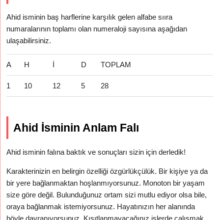
Ahid isminin baş harflerine karşılık gelen alfabe sııra
numaralarının toplamı olan numeraloji sayısına aşağıdan
ulaşabilirsiniz.
A
H
İ
D
TOPLAM
1
10
12
5
28
Ahid İsminin Anlam Falı
Ahid isminin falına baktık ve sonuçları sizin için derledik!
Karakterinizin en belirgin özelliği özgürlükçülük. Bir kişiye ya da
bir yere bağlanmaktan hoşlanmıyorsunuz. Monoton bir yaşam
size göre değil. Bulunduğunuz ortam sizi mutlu ediyor olsa bile,
oraya bağlanmak istemiyorsunuz. Hayatınızın her alanında
böyle davranıyorsunuz. Kısıtlanmayacağınız işlerde çalışmak