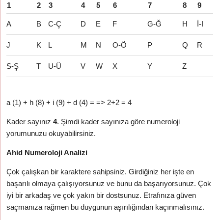
1
2
3
4
5
6
7
8
9
A
B
C-Ç
D
E
F
G-Ğ
H
İ-I
J
K
L
M
N
O-Ö
P
Q
R
S-Ş
T
U-Ü
V
W
X
Y
Z
a (1) + h (8) + i (9) + d (4) = => 2+2 = 4
Kader sayınız
4
. Şimdi kader sayınıza göre numeroloji
yorumunuzu okuyabilirsiniz.
Ahid Numeroloji Analizi
Çok çalışkan bir karaktere sahipsiniz. Girdiğiniz her işte en
başarılı olmaya çalışıyorsunuz ve bunu da başarıyorsunuz. Çok
iyi bir arkadaş ve çok yakın bir dostsunuz. Etrafınıza güven
saçmanıza rağmen bu duygunun aşırılığından kaçınmalısınız.