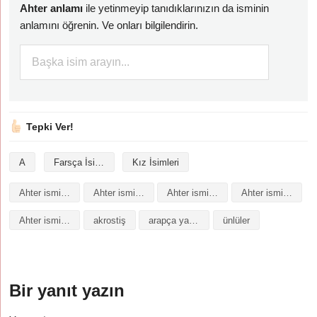
Ahter anlamı
ile yetinmeyip tanıdıklarınızın da isminin
anlamını öğrenin. Ve onları bilgilendirin.
Tepki Ver!
A
Farsça İsimler
Kız İsimleri
Ahter isminin analizi
Ahter isminin anlamı
Ahter isminin baş harfleriyle şiir
Ahter isminin kökeni
Ahter isminin numerolojisi
akrostiş
arapça yazılışı
ünlüler
Bir yanıt yazın