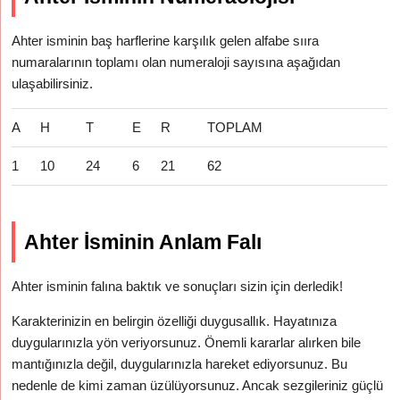
Ahter isminin baş harflerine karşılık gelen alfabe sııra
numaralarının toplamı olan numeraloji sayısına aşağıdan
ulaşabilirsiniz.
A
H
T
E
R
TOPLAM
1
10
24
6
21
62
Ahter İsminin Anlam Falı
Ahter isminin falına baktık ve sonuçları sizin için derledik!
Karakterinizin en belirgin özelliği duygusallık. Hayatınıza
duygularınızla yön veriyorsunuz. Önemli kararlar alırken bile
mantığınızla değil, duygularınızla hareket ediyorsunuz. Bu
nedenle de kimi zaman üzülüyorsunuz. Ancak sezgileriniz güçlü