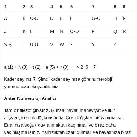
1
2
3
4
5
6
7
8
9
A
B
C-Ç
D
E
F
G-Ğ
H
İ-I
J
K
L
M
N
O-Ö
P
Q
R
S-Ş
T
U-Ü
V
W
X
Y
Z
a (1) + h (8) + t (2) + e (5) + r (9) = => 2+5 = 7
Kader sayınız
7
. Şimdi kader sayınıza göre numeroloji
yorumunuzu okuyabilirsiniz.
Ahter Numeroloji Analizi
Tam bir filezof gibisiniz. Ruhsal hayat, maneviyat ve fikir
alışverişine çok düşkünsünüz. Çok değişken bir yapınız var.
Etrafınıza soğuk davranmaktan kaçınmalı ve biraz daha
yakınlaşmalısınız. Yalnızlıktan uzak durmalı ve hayatınıza biraz