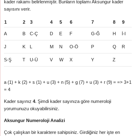
kader rakamı belirlenmiştir. Bunların toplamı Aksungur kader
sayısını verir.
1
2
3
4
5
6
7
8
9
A
B
C-Ç
D
E
F
G-Ğ
H
İ-I
J
K
L
M
N
O-Ö
P
Q
R
S-Ş
T
U-Ü
V
W
X
Y
Z
a (1) + k (2) + s (1) + u (3) + n (5) + g (7) + u (3) + r (9) = => 3+1
= 4
Kader sayınız
4
. Şimdi kader sayınıza göre numeroloji
yorumunuzu okuyabilirsiniz.
Aksungur Numeroloji Analizi
Çok çalışkan bir karaktere sahipsiniz. Girdiğiniz her işte en