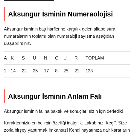
Aksungur İsminin Numeraolojisi
Aksungur isminin baş harflerine karşılık gelen alfabe sııra
numaralarının toplamı olan numeraloji sayısına aşağıdan
ulaşabilirsiniz.
A
K
S
U
N
G
U
R
TOPLAM
1
14
22
25
17
8
25
21
133
Aksungur İsminin Anlam Falı
Aksungur isminin falına baktık ve sonuçları sizin için derledik!
Karakterinizin en belirgin özelliği inatçılık. Lakabınız "keçi". Size
zorla birşey yaptırmak imkansız! Kendi hayatınıza dair kararların