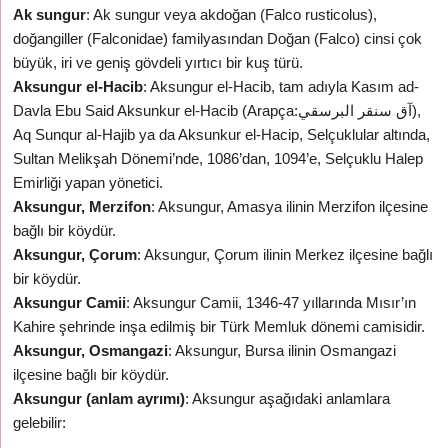
Ak sungur
: Ak sungur veya akdoğan (Falco rusticolus),
doğangiller (Falconidae) familyasından Doğan (Falco) cinsi çok
büyük, iri ve geniş gövdeli yırtıcı bir kuş türü.
Aksungur el-Hacib
: Aksungur el-Hacib, tam adıyla Kasım ad-
Davla Ebu Said Aksunkur el-Hacib (Arapça:آق سنقر البرسقي),
Aq Sunqur al-Hajib ya da Aksunkur el-Hacip, Selçuklular altında,
Sultan Melikşah Dönemi’nde, 1086’dan, 1094’e, Selçuklu Halep
Emirliği yapan yönetici.
Aksungur, Merzifon
: Aksungur, Amasya ilinin Merzifon ilçesine
bağlı bir köydür.
Aksungur, Çorum
: Aksungur, Çorum ilinin Merkez ilçesine bağlı
bir köydür.
Aksungur Camii
: Aksungur Camii, 1346-47 yıllarında Mısır’ın
Kahire şehrinde inşa edilmiş bir Türk Memluk dönemi camisidir.
Aksungur, Osmangazi
: Aksungur, Bursa ilinin Osmangazi
ilçesine bağlı bir köydür.
Aksungur (anlam ayrımı)
: Aksungur aşağıdaki anlamlara
gelebilir: