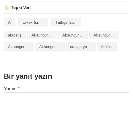
Tepki Ver!
A
Erkek İsimleri
Türkçe İsimler
akrostiş
Aksungur isminin analizi
Aksungur isminin anlamı
Aksungur isminin baş harfleriyle şiir
Aksungur isminin kökeni
Aksungur isminin numerolojisi
arapça yazılışı
ünlüler
Bir yanıt yazın
Yorum
*