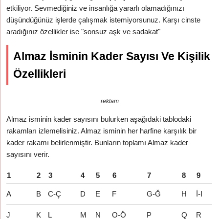
etkiliyor. Sevmediğiniz ve insanlığa yararlı olamadığınızı
düşündüğünüz işlerde çalışmak istemiyorsunuz. Karşı cinste
aradığınız özellikler ise "sonsuz aşk ve sadakat"
Almaz İsminin Kader Sayısı Ve Kişilik
Özellikleri
reklam
Almaz isminin kader sayısını bulurken aşağıdaki tablodaki
rakamları izlemelisiniz. Almaz isminin her harfine karşılık bir
kader rakamı belirlenmiştir. Bunların toplamı Almaz kader
sayısını verir.
1
2
3
4
5
6
7
8
9
A
B
C-Ç
D
E
F
G-Ğ
H
İ-I
J
K
L
M
N
O-Ö
P
Q
R