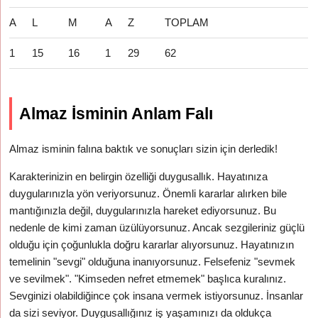
A
L
M
A
Z
TOPLAM
1
15
16
1
29
62
Almaz İsminin Anlam Falı
Almaz isminin falına baktık ve sonuçları sizin için derledik!
Karakterinizin en belirgin özelliği duygusallık. Hayatınıza
duygularınızla yön veriyorsunuz. Önemli kararlar alırken bile
mantığınızla değil, duygularınızla hareket ediyorsunuz. Bu
nedenle de kimi zaman üzülüyorsunuz. Ancak sezgileriniz güçlü
olduğu için çoğunlukla doğru kararlar alıyorsunuz. Hayatınızın
temelinin "sevgi" olduğuna inanıyorsunuz. Felsefeniz "sevmek
ve sevilmek". "Kimseden nefret etmemek" başlıca kuralınız.
Sevginizi olabildiğince çok insana vermek istiyorsunuz. İnsanlar
da sizi seviyor. Duygusallığınız iş yaşamınızı da oldukça