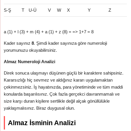
S-Ş
T
U-Ü
V
W
X
Y
Z
a (1) + l (3) + m (4) + a (1) + z (8) = => 1+7 = 8
Kader sayınız
8
. Şimdi kader sayınıza göre numeroloji
yorumunuzu okuyabilirsiniz.
Almaz Numeroloji Analizi
Direk sonuca ulaşmayı düşünen güçlü bir karaktere sahipsiniz.
Kararsızlığı hiç sevmez ve aldığınız kararı uygulamaktan
çekinmezsiniz. İş hayatınızda, para yönetiminde ve tüm maddi
konularda başarılısınız. Çok fazla gerçekci davranmamalı ve
size karşı duran kişilere sertlikle değil alçak gönüllülükle
yaklaşmalısınız. Biraz duygusal olun.
Almaz İsminin Analizi