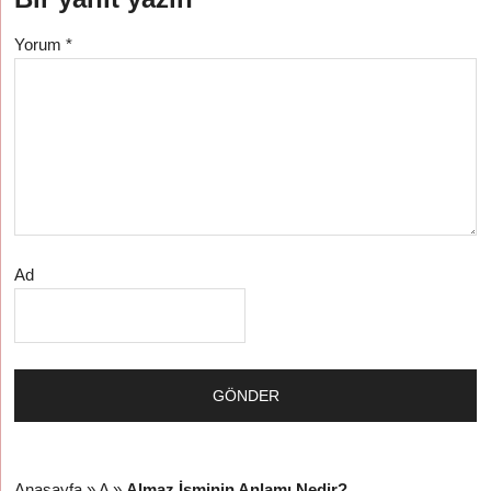
Yorum
*
Ad
Anasayfa
»
A
»
Almaz İsminin Anlamı Nedir?