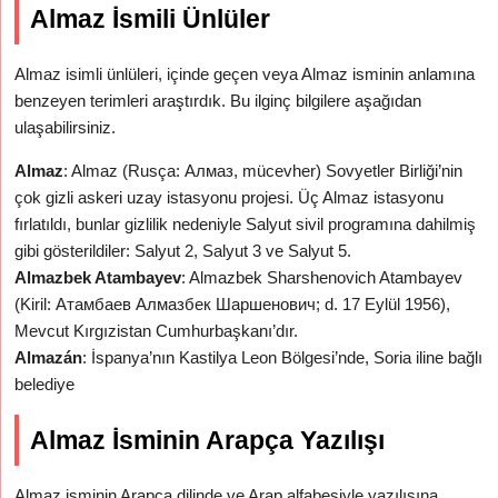
Almaz İsmili Ünlüler
Almaz isimli ünlüleri, içinde geçen veya Almaz isminin anlamına
benzeyen terimleri araştırdık. Bu ilginç bilgilere aşağıdan
ulaşabilirsiniz.
Almaz
: Almaz (Rusça: Алмаз, mücevher) Sovyetler Birliği’nin
çok gizli askeri uzay istasyonu projesi. Üç Almaz istasyonu
fırlatıldı, bunlar gizlilik nedeniyle Salyut sivil programına dahilmiş
gibi gösterildiler: Salyut 2, Salyut 3 ve Salyut 5.
Almazbek Atambayev
: Almazbek Sharshenovich Atambayev
(Kiril: Атамбаев Алмазбек Шаршенович; d. 17 Eylül 1956),
Mevcut Kırgızistan Cumhurbaşkanı’dır.
Almazán
: İspanya’nın Kastilya Leon Bölgesi’nde, Soria iline bağlı
belediye
Almaz İsminin Arapça Yazılışı
Almaz isminin Arapça dilinde ve Arap alfabesiyle yazılışına