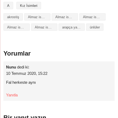
A
Kız İsimleri
akrostiş
Almaz isminin analizi
Almaz isminin anlamı
Almaz isminin baş harfleriyle şiir
Almaz isminin kökeni
Almaz isminin numerolojisi
arapça yazılışı
ünlüler
Yorumlar
Nunu
dedi ki:
10 Temmuz 2020, 15:22
Fal herkeste aynı
Yanıtla
Bir yanıt yazın