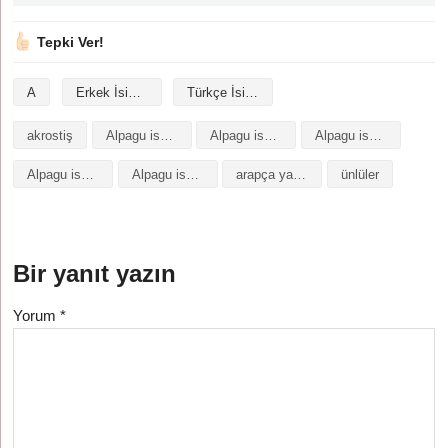
Tepki Ver!
A
Erkek İsimleri
Türkçe İsimler
akrostiş
Alpagu isminin analizi
Alpagu isminin anlamı
Alpagu isminin baş harfleriyle şiir
Alpagu isminin kökeni
Alpagu isminin numerolojisi
arapça yazılışı
ünlüler
Bir yanıt yazın
Yorum
*