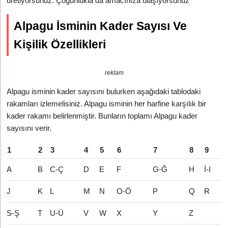
üretiyorsunuz. Çoğunlukla da amacınıza ulaşıyorsunuz
Alpagu İsminin Kader Sayısı Ve
Kişilik Özellikleri
reklam
Alpagu isminin kader sayısını bulurken aşağıdaki tablodaki
rakamları izlemelisiniz. Alpagu isminin her harfine karşılık bir
kader rakamı belirlenmiştir. Bunların toplamı Alpagu kader
sayısını verir.
1
2
3
4
5
6
7
8
9
A
B
C-Ç
D
E
F
G-Ğ
H
İ-I
J
K
L
M
N
O-Ö
P
Q
R
S-Ş
T
U-Ü
V
W
X
Y
Z