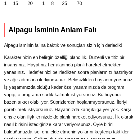
1
15
20
1
8
25
70
Alpagu İsminin Anlam Falı
Alpagu isminin falına baktık ve sonuçları sizin için derledik!
Karakterinizin en belirgin özelliği plancılık. Düzenli ve titiz bir
insansınız. Hayatınız her alanında planlı hareket etmekten
yanasınız. Hedeflerinizi belirledikten sonra planlarınızı hazırlıyor
ve ağır adımlarla ilerliyorsunuz. Belirsizlikten hoşlanmıyorsunuz.
İş yaşamınızda olduğu kadar özel yaşamınızda da program
yapıp, o programa sadık kalmak istiyorsunuz. Bu huyunuz
bazen sıkıcı olabiliyor. Süprizlerden hoşlanmıyorsunuz. İleriyi
görebilmek istiyorsunuz. Hayatınızda karışıklığa yer yok. Karşı
cinsle olan ilişkilerinizde de planlı hareket ediyorsunuz. İlk olarak,
nasıl birisini istediğinize karar veriyorsunuz. Öyle birini
bulduğunuzda ise, onu elde etmenin yollarını keşfedip taktikler