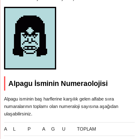
Alpagu İsminin Numeraolojisi
Alpagu isminin baş harflerine karşılık gelen alfabe sııra
numaralarının toplamı olan numeraloji sayısına aşağıdan
ulaşabilirsiniz.
A
L
P
A
G
U
TOPLAM