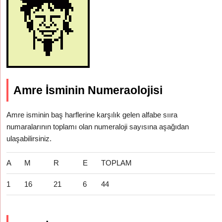
Amre İsminin Numeraolojisi
Amre isminin baş harflerine karşılık gelen alfabe sııra
numaralarının toplamı olan numeraloji sayısına aşağıdan
ulaşabilirsiniz.
A
M
R
E
TOPLAM
1
16
21
6
44