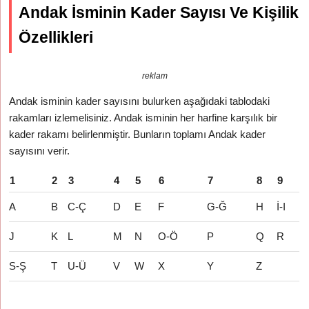
Andak İsminin Kader Sayısı Ve Kişilik
Özellikleri
reklam
Andak isminin kader sayısını bulurken aşağıdaki tablodaki
rakamları izlemelisiniz. Andak isminin her harfine karşılık bir
kader rakamı belirlenmiştir. Bunların toplamı Andak kader
sayısını verir.
1
2
3
4
5
6
7
8
9
A
B
C-Ç
D
E
F
G-Ğ
H
İ-I
J
K
L
M
N
O-Ö
P
Q
R
S-Ş
T
U-Ü
V
W
X
Y
Z