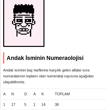
Andak İsminin Numeraolojisi
Andak isminin baş harflerine karşılık gelen alfabe sııra
numaralarının toplamı olan numeraloji sayısına aşağıdan
ulaşabilirsiniz.
A
N
D
A
K
TOPLAM
1
17
5
1
14
38