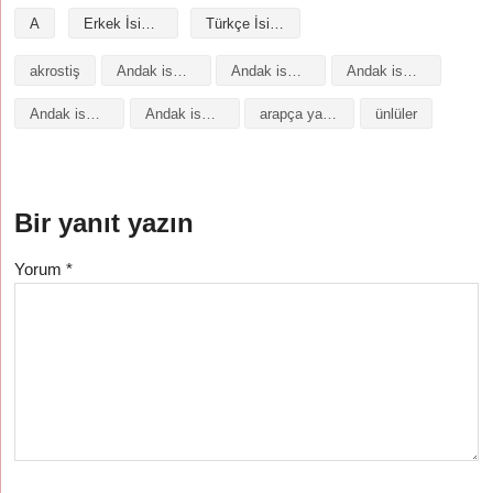
A
Erkek İsimleri
Türkçe İsimler
akrostiş
Andak isminin analizi
Andak isminin anlamı
Andak isminin baş harfleriyle şiir
Andak isminin kökeni
Andak isminin numerolojisi
arapça yazılışı
ünlüler
Bir yanıt yazın
Yorum
*