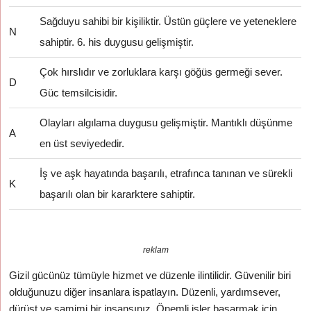
Sağduyu sahibi bir kişiliktir. Üstün güçlere ve yeteneklere
N
sahiptir. 6. his duygusu gelişmiştir.
Çok hırslıdır ve zorluklara karşı göğüs germeği sever.
D
Güc temsilcisidir.
Olayları algılama duygusu gelişmiştir. Mantıklı düşünme
A
en üst seviyededir.
İş ve aşk hayatında başarılı, etrafınca tanınan ve sürekli
K
başarılı olan bir kararktere sahiptir.
reklam
Gizil gücünüz tümüyle hizmet ve düzenle ilintilidir. Güvenilir biri
olduğunuzu diğer insanlara ispatlayın. Düzenli, yardımsever,
dürüst ve samimi bir insansınız. Önemli işler başarmak için