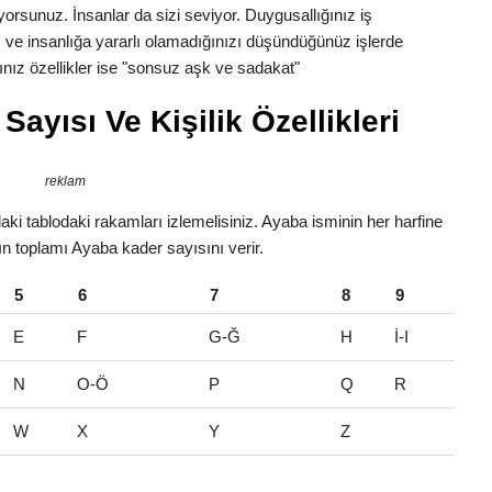
yorsunuz. İnsanlar da sizi seviyor. Duygusallığınız iş
 ve insanlığa yararlı olamadığınızı düşündüğünüz işlerde
nız özellikler ise "sonsuz aşk ve sadakat"
ayısı Ve Kişilik Özellikleri
reklam
ki tablodaki rakamları izlemelisiniz. Ayaba isminin her harfine
rın toplamı Ayaba kader sayısını verir.
5
6
7
8
9
E
F
G-Ğ
H
İ-I
N
O-Ö
P
Q
R
W
X
Y
Z