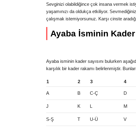
Sevginizi olabildiğince çok insana vermek isti
yaşamınızı da oldukça etkiliyor. Sevmediğiniz
çalışmak istemiyorsunuz. Karşı cinste aradığı
Ayaba İsminin Kader S
Ayaba isminin kader sayısını bulurken aşağıda
karşılık bir kader rakamı belirlenmiştir. Bunla
1
2
3
4
A
B
C-Ç
D
J
K
L
M
S-Ş
T
U-Ü
V