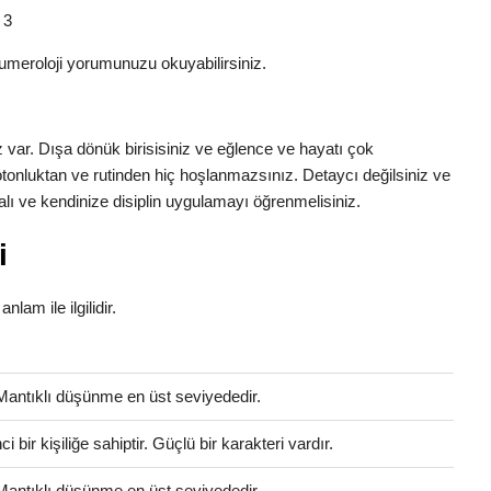
 3
umeroloji yorumunuzu okuyabilirsiniz.
z var. Dışa dönük birisisiniz ve eğlence ve hayatı çok
otonluktan ve rutinden hiç hoşlanmazsınız. Detaycı değilsiniz ve
lı ve kendinize disiplin uygulamayı öğrenmelisiniz.
i
nlam ile ilgilidir.
 Mantıklı düşünme en üst seviyededir.
bir kişiliğe sahiptir. Güçlü bir karakteri vardır.
 Mantıklı düşünme en üst seviyededir.