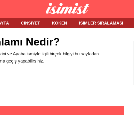
AYFA
CINSIYET
KÖKEN
İSIMLER SIRALAMASI
lamı Nedir?
ini ve Ayaba ismiyle ilgili birçok bilgiyi bu sayfadan
ma geçiş yapabilirsiniz.