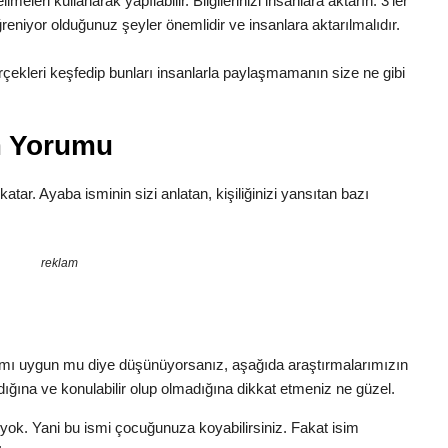
leri kullanarak yapılabilir. Bilgilerinizi insanlara aktarın. 3’ler
reniyor olduğunuz şeyler önemlidir ve insanlara aktarılmalıdır.
ekleri keşfedip bunları insanlarla paylaşmamanın size ne gibi
m Yorumu
 katar. Ayaba isminin sizi anlatan, kişiliğinizi yansıtan bazı
reklam
amı uygun mu diye düşünüyorsanız, aşağıda araştırmalarımızın
dığına ve konulabilir olup olmadığına dikkat etmeniz ne güzel.
yok. Yani bu ismi çocuğunuza koyabilirsiniz. Fakat isim