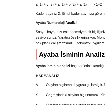
a (1) + y (7) + a (1) + b (2) + a (1) = => 1+2 =
Kader sayınız
3
. Şimdi kader sayınıza göre n
Ayaba Numeroloji Analizi
Sosyal hayatınızı çok önemsiyen bir kişiliğini
seviyorsunuz. Yaratıcı özellikleriniz var. Mon
pek planlı çalışmazsınız. Otokontrol uygulama
Ayaba İsminin Analiz
Ayaba isminin analizi
baş harflerinin taşıdığı a
HARF
ANALIZ
A
Olayları algılama duygusu gelişmiştir.
Y
Geçmişindeki olayları hiç unutmaz. Kinci 
A
Olayları algılama duygusu gelişmiştir.