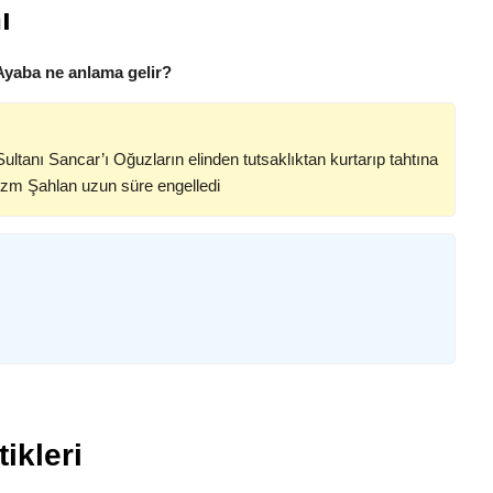
ı
Ayaba ne anlama gelir?
tanı Sancar’ı Oğuzların elinden tutsaklıktan kurtarıp tahtına
arizm Şahlan uzun süre engelledi
ikleri