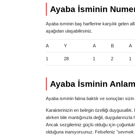
Ayaba İsminin Numer
Ayaba isminin baş harflerine karşılık gelen al
aşağıdan ulaşabilirsiniz.
A
Y
A
B
A
1
28
1
2
1
Ayaba İsminin Anlam
Ayaba isminin falına baktık ve sonuçları sizin 
Karakterinizin en belirgin özelliği duygusallı
alırken bile mantığınızla değil, duygularınız
Ancak sezgileriniz güçlü olduğu için çoğunlukl
olduğuna inanıyorsunuz. Felsefeniz "sevmek 