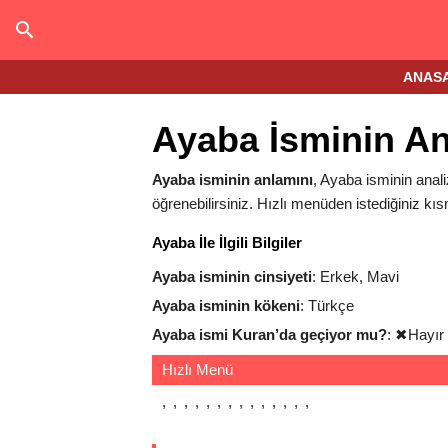
ANAS
Ayaba İsminin An
Ayaba isminin anlamını
, Ayaba isminin analiz
öğrenebilirsiniz. Hızlı menüden istediğiniz kıs
Ayaba İle İlgili Bilgiler
Ayaba isminin cinsiyeti
: Erkek, Mavi
Ayaba isminin kökeni
: Türkçe
Ayaba ismi Kuran’da geçiyor mu?
:
✖
Hayır
Hızlı Menü