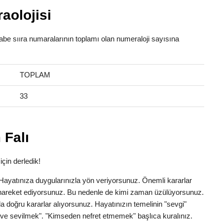
aolojisi
fabe sııra numaralarının toplamı olan numeraloji sayısına
TOPLAM
33
 Falı
için derledik!
k. Hayatınıza duygularınızla yön veriyorsunuz. Önemli kararlar
la hareket ediyorsunuz. Bu nedenle de kimi zaman üzülüyorsunuz.
a doğru kararlar alıyorsunuz. Hayatınızın temelinin "sevgi"
ve sevilmek". "Kimseden nefret etmemek" başlıca kuralınız.