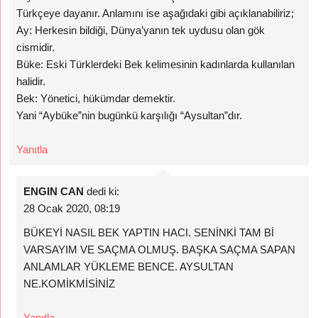
Türkçeye dayanır. Anlamını ise aşağıdaki gibi açıklanabiliriz;
Ay: Herkesin bildiği, Dünya’yanın tek uydusu olan gök
cismidir.
Büke: Eski Türklerdeki Bek kelimesinin kadınlarda kullanılan
halidir.
Bek: Yönetici, hükümdar demektir.
Yani “Aybüke”nin bugünkü karşılığı “Aysultan”dır.
Yanıtla
ENGIN CAN
dedi ki:
28 Ocak 2020, 08:19
BÜKEYİ NASIL BEK YAPTIN HACI. SENİNKİ TAM Bİ
VARSAYIM VE SAÇMA OLMUŞ. BAŞKA SAÇMA SAPAN
ANLAMLAR YÜKLEME BENCE. AYSULTAN
NE.KOMİKMİSİNİZ
Yanıtla