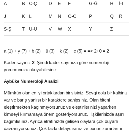
A
B
C-Ç
D
E
F
G-Ğ
H
İ-I
J
K
L
M
N
O-Ö
P
Q
R
S-Ş
T
U-Ü
V
W
X
Y
Z
a (1) + y (7) + b (2) + ü (3) + k (2) + e (5) = => 2+0 = 2
Kader sayınız
2
. Şimdi kader sayınıza göre numeroloji
yorumunuzu okuyabilirsiniz.
Aybüke Numeroloji Analizi
Mümkün olan en iyi ortaklardan birisisiniz. Sevgi dolu bir kalbiniz
var ve barış yanlısı bir karaktere sahipsiniz. Olan biteni
eleştirmekten kaçınmıyorsunuz ve eleştirilerinizi yaparken
kimseyi kırmamaya önem gösteriyorsunuz. İlişkilerinizde aşırı
bağımlısınız. Ayrıca etrafınızda gelişen olaylara çok duyarlı
davranıyorsunuz. Çok fazla detaycısınız ve bunun zararlarını