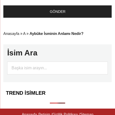
Anasayfa
»
A
»
Aybüke İsminin Anlamı Nedir?
İsim Ara
TREND İSIMLER
Anasayfa
İletişim
Gizlilik Politikası
Sitemap