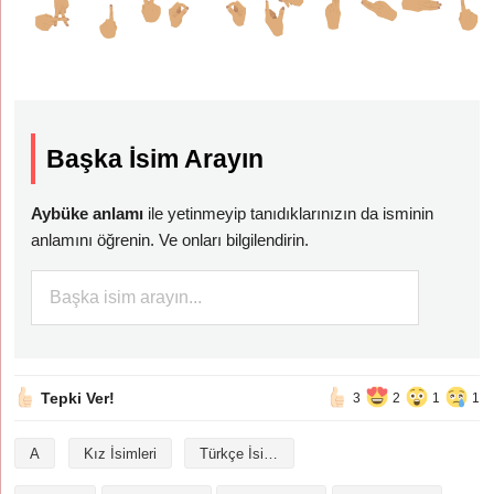
Başka İsim Arayın
Aybüke anlamı
ile yetinmeyip tanıdıklarınızın da isminin
anlamını öğrenin. Ve onları bilgilendirin.
Tepki Ver!
3
2
1
1
A
Kız İsimleri
Türkçe İsimler