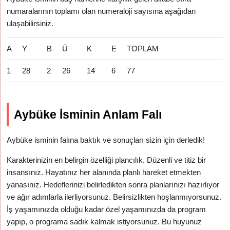
numaralarının toplamı olan numeraloji sayısına aşağıdan
ulaşabilirsiniz.
A
Y
B
Ü
K
E
TOPLAM
1
28
2
26
14
6
77
Aybüke İsminin Anlam Falı
Aybüke isminin falına baktık ve sonuçları sizin için derledik!
Karakterinizin en belirgin özelliği plancılık. Düzenli ve titiz bir
insansınız. Hayatınız her alanında planlı hareket etmekten
yanasınız. Hedeflerinizi belirledikten sonra planlarınızı hazırlıyor
ve ağır adımlarla ilerliyorsunuz. Belirsizlikten hoşlanmıyorsunuz.
İş yaşamınızda olduğu kadar özel yaşamınızda da program
yapıp, o programa sadık kalmak istiyorsunuz. Bu huyunuz