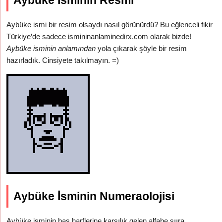
Aybüke İsminin Resmi
Aybüke ismi bir resim olsaydı nasıl görünürdü? Bu eğlenceli fikir
Türkiye’de sadece ismininanlaminedirx.com olarak bizde!
Aybüke isminin anlamından
yola çıkarak şöyle bir resim
hazırladık. Cinsiyete takılmayın. =)
Aybüke İsminin Numeraolojisi
Aybüke isminin baş harflerine karşılık gelen alfabe sııra