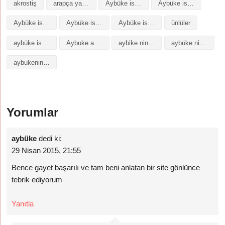
akrostiş
arapça yazılışı
Aybüke isminin analizi
Aybüke isminin anlamı
Aybüke isminin baş harfleriyle şiir
Aybüke isminin kökeni
Aybüke isminin numerolojisi
ünlüler
aybüke isminin anlamı
Aybuke anlami
aybike nin anlami
aybüke nin anlamı
aybukenin anlami
Yorumlar
aybüke
dedi ki:
29 Nisan 2015, 21:55
Bence gayet başarılı ve tam beni anlatan bir site gönlünce
tebrik ediyorum
Yanıtla