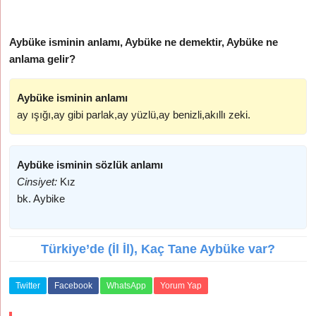
Aybüke isminin anlamı, Aybüke ne demektir, Aybüke ne
anlama gelir?
Aybüke isminin anlamı
ay ışığı,ay gibi parlak,ay yüzlü,ay benizli,akıllı zeki.
Aybüke isminin sözlük anlamı
Cinsiyet:
Kız
bk. Aybike
Türkiye’de (İl İl), Kaç Tane Aybüke var?
Twitter
Facebook
WhatsApp
Yorum Yap