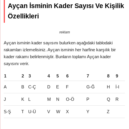
Ayçan İsminin Kader Sayısı Ve Kişilik
Özellikleri
reklam
Ayçan isminin kader sayısını bulurken aşağıdaki tablodaki
rakamları izlemelisiniz. Ayçan isminin her harfine karşılık bir
kader rakamı belirlenmiştir. Bunların toplamı Ayçan kader
sayısını verir.
1
2
3
4
5
6
7
8
9
A
B
C-Ç
D
E
F
G-Ğ
H
İ-I
J
K
L
M
N
O-Ö
P
Q
R
S-Ş
T
U-Ü
V
W
X
Y
Z