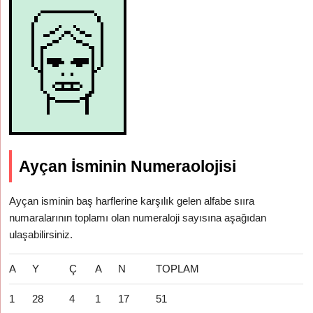
Ayçan İsminin Numeraolojisi
Ayçan isminin baş harflerine karşılık gelen alfabe sııra
numaralarının toplamı olan numeraloji sayısına aşağıdan
ulaşabilirsiniz.
A
Y
Ç
A
N
TOPLAM
1
28
4
1
17
51