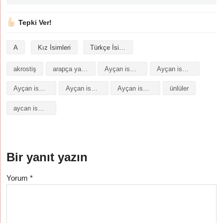
Tepki Ver!
A
Kız İsimleri
Türkçe İsimler
akrostiş
arapça yazılışı
Ayçan isminin analizi
Ayçan isminin anlamı
Ayçan isminin baş harfleriyle şiir
Ayçan isminin kökeni
Ayçan isminin numerolojisi
ünlüler
aycan isminin anlamı
Bir yanıt yazın
Yorum
*