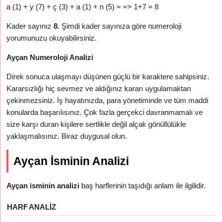
a (1) + y (7) + ç (3) + a (1) + n (5) = => 1+7 = 8
Kader sayınız
8
. Şimdi kader sayınıza göre numeroloji
yorumunuzu okuyabilirsiniz.
Ayçan Numeroloji Analizi
Direk sonuca ulaşmayı düşünen güçlü bir karaktere sahipsiniz.
Kararsızlığı hiç sevmez ve aldığınız kararı uygulamaktan
çekinmezsiniz. İş hayatınızda, para yönetiminde ve tüm maddi
konularda başarılısınız. Çok fazla gerçekci davranmamalı ve
size karşı duran kişilere sertlikle değil alçak gönüllülükle
yaklaşmalısınız. Biraz duygusal olun.
Ayçan İsminin Analizi
Ayçan isminin analizi
baş harflerinin taşıdığı anlam ile ilgilidir.
HARF
ANALIZ