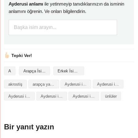
Ayderusi anlamı
ile yetinmeyip tanıdıklarınızın da isminin
anlamını öğrenin. Ve onları bilgilendirin.
Tepki Ver!
A
Arapça İsimler
Erkek İsimleri
akrostiş
arapça yazılışı
Ayderusi isminin analizi
Ayderusi isminin anlamı
Ayderusi isminin baş harfleriyle şiir
Ayderusi isminin kökeni
Ayderusi isminin numerolojisi
ünlüler
Bir yanıt yazın