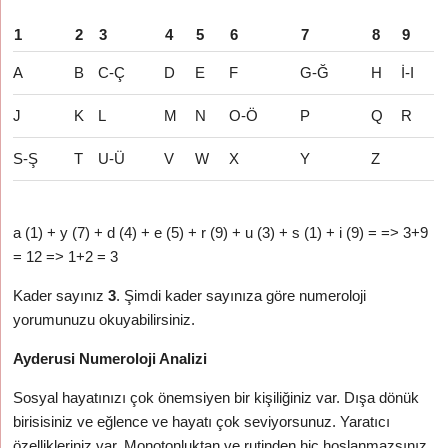
1
2
3
4
5
6
7
8
9
A
B
C-Ç
D
E
F
G-Ğ
H
İ-I
J
K
L
M
N
O-Ö
P
Q
R
S-Ş
T
U-Ü
V
W
X
Y
Z
a (1) + y (7) + d (4) + e (5) + r (9) + u (3) + s (1) + i (9) = => 3+9
= 12 => 1+2 = 3
Kader sayınız
3
. Şimdi kader sayınıza göre numeroloji
yorumunuzu okuyabilirsiniz.
Ayderusi Numeroloji Analizi
Sosyal hayatınızı çok önemsiyen bir kişiliğiniz var. Dışa dönük
birisisiniz ve eğlence ve hayatı çok seviyorsunuz. Yaratıcı
özellikleriniz var. Monotonluktan ve rutinden hiç hoşlanmazsınız.