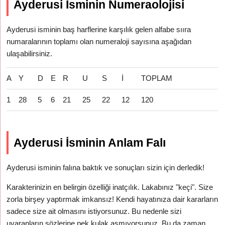
Ayderusi İsminin Numeraolojisi
Ayderusi isminin baş harflerine karşılık gelen alfabe sııra
numaralarının toplamı olan numeraloji sayısına aşağıdan
ulaşabilirsiniz.
A
Y
D
E
R
U
S
İ
TOPLAM
1
28
5
6
21
25
22
12
120
Ayderusi İsminin Anlam Falı
Ayderusi isminin falına baktık ve sonuçları sizin için derledik!
Karakterinizin en belirgin özelliği inatçılık. Lakabınız "keçi". Size
zorla birşey yaptırmak imkansız! Kendi hayatınıza dair kararların
sadece size ait olmasını istiyorsunuz. Bu nedenle sizi
uyaranların sözlerine pek kulak asmıyorsunuz. Bu da zaman