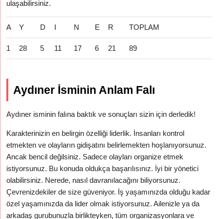
ulaşabilirsiniz.
A
Y
D
I
N
E
R
TOPLAM
1
28
5
11
17
6
21
89
Aydıner İsminin Anlam Falı
Aydıner isminin falına baktık ve sonuçları sizin için derledik!
Karakterinizin en belirgin özelliği liderlik. İnsanları kontrol
etmekten ve olayların gidişatını belirlemekten hoşlanıyorsunuz.
Ancak bencil değilsiniz. Sadece olayları organize etmek
istiyorsunuz. Bu konuda oldukça başarılısınız. İyi bir yönetici
olabilirsiniz. Nerede, nasıl davranılacağını biliyorsunuz.
Çevrenizdekiler de size güveniyor. İş yaşamınızda olduğu kadar
özel yaşamınızda da lider olmak istiyorsunuz. Ailenizle ya da
arkadaş gurubunuzla birlikteyken, tüm organizasyonlara ve