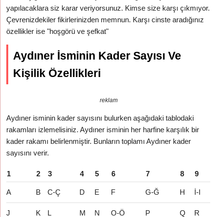
yapılacaklara siz karar veriyorsunuz. Kimse size karşı çıkmıyor.
Çevrenizdekiler fikirlerinizden memnun. Karşı cinste aradığınız
özellikler ise "hoşgörü ve şefkat"
Aydıner İsminin Kader Sayısı Ve
Kişilik Özellikleri
reklam
Aydıner isminin kader sayısını bulurken aşağıdaki tablodaki
rakamları izlemelisiniz. Aydıner isminin her harfine karşılık bir
kader rakamı belirlenmiştir. Bunların toplamı Aydıner kader
sayısını verir.
1
2
3
4
5
6
7
8
9
A
B
C-Ç
D
E
F
G-Ğ
H
İ-I
J
K
L
M
N
O-Ö
P
Q
R