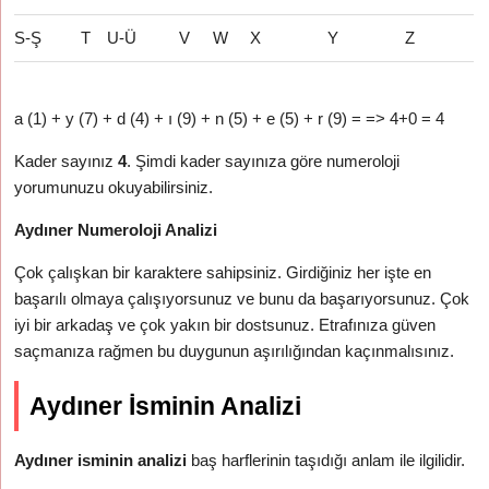
S-Ş
T
U-Ü
V
W
X
Y
Z
a (1) + y (7) + d (4) + ı (9) + n (5) + e (5) + r (9) = => 4+0 = 4
Kader sayınız
4
. Şimdi kader sayınıza göre numeroloji
yorumunuzu okuyabilirsiniz.
Aydıner Numeroloji Analizi
Çok çalışkan bir karaktere sahipsiniz. Girdiğiniz her işte en
başarılı olmaya çalışıyorsunuz ve bunu da başarıyorsunuz. Çok
iyi bir arkadaş ve çok yakın bir dostsunuz. Etrafınıza güven
saçmanıza rağmen bu duygunun aşırılığından kaçınmalısınız.
Aydıner İsminin Analizi
Aydıner isminin analizi
baş harflerinin taşıdığı anlam ile ilgilidir.