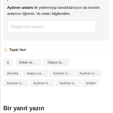
Aydıner anlamı
ile yetinmeyip tanıdıklarınızın da isminin
anlamını öğrenin. Ve onları bilgilendirin.
Tepki Ver!
A
Erkek İsimleri
Türkçe İsimler
akrostiş
arapça yazılışı
Aydıner isminin analizi
Aydıner isminin anlamı
Aydıner isminin baş harfleriyle şiir
Aydıner isminin kökeni
Aydıner isminin numerolojisi
ünlüler
Bir yanıt yazın